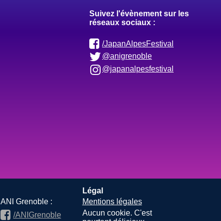
Suivez l'évènement sur les
réseaux sociaux :
/JapanAlpesFestival
@anigrenoble
@japanalpesfestival
Légal
ANI Grenoble :
Mentions légales
Aucun cookie. C'est
/ANIGrenoble