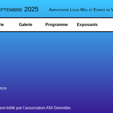
eptembre 2025
Amphiteatre Louis Weil et Espace de 
rie
Galerie
Programme
Exposants
ance
 est édité par l'association ANI Grenoble.