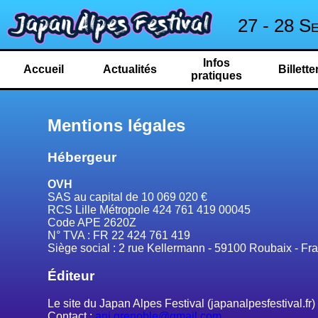
27 - 28 S
Infos
Accueil
Actualités
Billette
pratiques
Mentions légales
Hébergeur
OVH
SAS au capital de 10 069 020 €
RCS Lille Métropole 424 761 419 00045
Code APE 2620Z
N° TVA : FR 22 424 761 419
Siège social : 2 rue Kellermann - 59100 Roubaix - Fr
Éditeur
Le site du Japan Alpes Festival (japanalpesfestival.fr)
Contact :
ani.grenoble@gmail.com