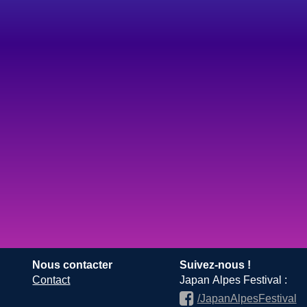
Nous contacter
Suivez-nous !
Contact
Japan Alpes Festival :
/JapanAlpesFestival