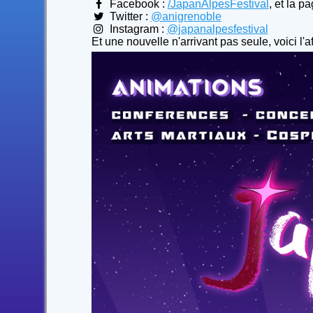
Facebook :
/JapanAlpesFestival
, et la p
Twitter :
@anigrenoble
Instagram :
@japanalpesfestival
Et une nouvelle n'arrivant pas seule, voici l'a