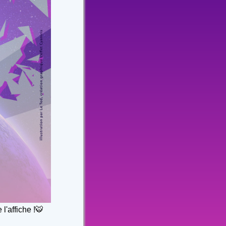
l'affiche !🐯