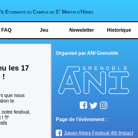
t
Vie Etudiante du Campus de S
Martin d'Hères
FAQ
Jeu
Newsletter
Historique
Organisé par ANI Grenoble
eu les 17
 !
urs que nous
tion le
otre festival,
 ! 🎊
Page de l'évènement :
ntôt
Japan Alpes Festival 4th Impact