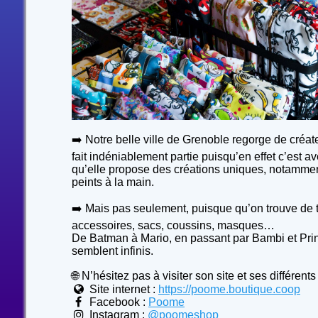
➡️ Notre belle ville de Grenoble regorge de créat
fait indéniablement partie puisqu’en effet c’est 
qu’elle propose des créations uniques, notammen
peints à la main.
➡️ Mais pas seulement, puisque qu’on trouve de t
accessoires, sacs, coussins, masques…
De Batman à Mario, en passant par Bambi et Pri
semblent infinis.
🌐 N’hésitez pas à visiter son site et ses différent
Site internet :
https://poome.boutique.coop
Facebook :
Poome
Instagram :
@poomeshop