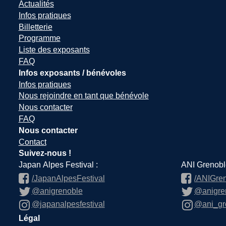
Actualités
Infos pratiques
Billetterie
Programme
Liste des exposants
FAQ
Infos exposants / bénévoles
Infos pratiques
Nous rejoindre en tant que bénévole
Nous contacter
FAQ
Nous contacter
Contact
Suivez-nous !
Japan Alpes Festival :
ANI Grenobl
/JapanAlpesFestival
/ANIGre
@anigrenoble
@anigre
@japanalpesfestival
@ani_gr
Légal