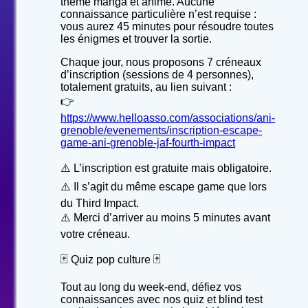
thème manga et anime. Aucune
connaissance particulière n’est requise :
vous aurez 45 minutes pour résoudre toutes
les énigmes et trouver la sortie.
Chaque jour, nous proposons 7 créneaux
d’inscription (sessions de 4 personnes),
totalement gratuits, au lien suivant :
👉
https://www.helloasso.com/associations/ani-
grenoble/evenements/inscription-escape-
game-ani-grenoble-jaf-fourth-impact
⚠️ L’inscription est gratuite mais obligatoire.
⚠️ Il s’agit du même escape game que lors
du Third Impact.
⚠️ Merci d’arriver au moins 5 minutes avant
votre créneau.
🃏 Quiz pop culture 🃏
Tout au long du week-end, défiez vos
connaissances avec nos quiz et blind test